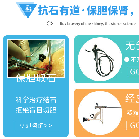
无
● 不
G
保胆取石
经
科学治疗结石
拒绝盲目切胆
疑难
G
立即咨询>>