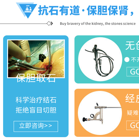
无
● 不
G
保胆取石
经
科学治疗结石
拒绝盲目切胆
疑难
G
立即咨询>>